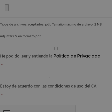
C
r
o
V
i
s
*
o
C
a
Tipos de archivos aceptados: pdf, Tamaño máximo de archivo: 2 MB.
l
e
Adjuntar CV en formato pdf
r
a
C
*
o
He podido leer y entiendo la
.
Política de Privacidad
n
s
*
e
n
C
t
o
Estoy de acuerdo con las condiciones de uso del CV.
i
n
m
s
*
i
e
e
n
C
n
t
A