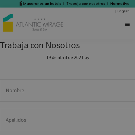
Saltar
Saltar
Macaronesian hotels
|
Trabaja con nosotros
|
Normativa
|
English
al
a
contenido
la
principal
barra
lateral
Trabaja con Nosotros
principal
19 de abril de 2021
by
Nombre
A
p
e
l