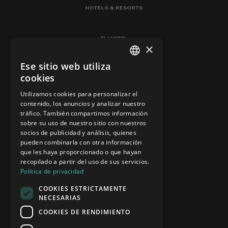
EL HOTEL
×
HABITACIONES
Ese sitio web utiliza
BARES Y RESTAURANTES
SPANISH
cookies
SPA
ENGLISH
Utilizamos cookies para personalizar el
CONTACTO
contenido, los anuncios y analizar nuestro
tráfico. También compartimos información
sobre su uso de nuestro sitio con nuestros
socios de publicidad y análisis, quienes
AVISO LEGAL
pueden combinarla con otra información
POLÍTICA DE COOKIES
que les haya proporcionado o que hayan
recopilado a partir del uso de sus servicios.
NEWSLETTER
Política de privacidad
CANAL ÉTICO
COOKIES ESTRICTAMENTE
NECESARIAS
COOKIES DE RENDIMIENTO
HOTEL ATLANTIC MIRAGE
CALLE EUCALIPTUS, 4