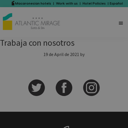
Skip
Skip
Macaronesian hotels
|
Work with us
|
Hotel Policies
|
Español
to
to
main
primary
content
sidebar
Trabaja con nosotros
19 de April de 2021
by
Primary
Sidebar