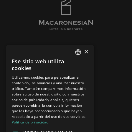
HOTEL
×
ROOMS
Ese sitio web utiliza
SPANISH
BARS & RESTAURANTS
cookies
SPA
ENGLISH
Utilizamos cookies para personalizar el
CONTACT
contenido, los anuncios y analizar nuestro
tráfico. También compartimos información
sobre su uso de nuestro sitio con nuestros
socios de publicidad y análisis, quienes
LEGAL WARNING
pueden combinarla con otra información
COOKIES POLICY
que les haya proporcionado o que hayan
recopilado a partir del uso de sus servicios.
NEWSLETTER
Política de privacidad
CANAL ÉTICO